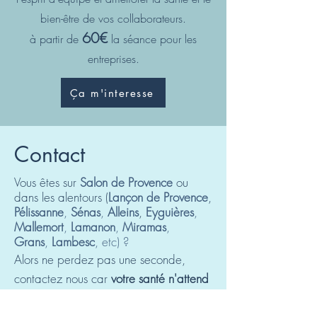
bien-être de vos collaborateurs.
60€
à partir de
la séance pour les
entreprises.
Ça m'interesse
Contact
Vous êtes sur
Salon de Provence
ou
dans les alentours (
Lançon de Provence
,
Pélissanne
,
Sénas
,
Alleins
,
Eyguières
,
Mallemort
,
Lamanon
,
Miramas
,
Grans
,
La
mbesc
, etc
) ?
Alors ne perdez pas une seconde,
contactez nous car
votre santé n'attend
pas
!
Par email, téléphone ou via le