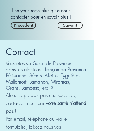
Il ne vous reste plus qu'a nous
contacter pour en savoir plus !
Précédent
Suivant
Contact
Vous êtes sur
Salon de Provence
ou
dans les alentours (
Lançon de Provence
,
Pélissanne
,
Sénas
,
Alleins
,
Eyguières
,
Mallemort
,
Lamanon
,
Miramas
,
Grans
,
La
mbesc
, etc
) ?
Alors ne perdez pas une seconde,
contactez nous car
votre santé n'attend
pas
!
Par email, téléphone ou via le
formulaire, laissez nous vos