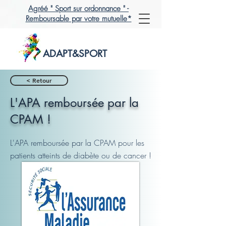
Agréé " Sport sur ordonnance " -
Remboursable par votre mutuelle*
ADAPT&SPORT
< Retour
L'APA remboursée par la
CPAM !
L'APA remboursée par la CPAM pour les
patients atteints de diabète ou de cancer !